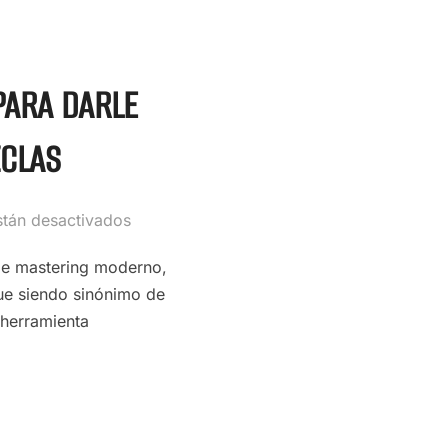
PARA DARLE
ZCLAS
stán desactivados
 de mastering moderno,
ue siendo sinónimo de
 herramienta