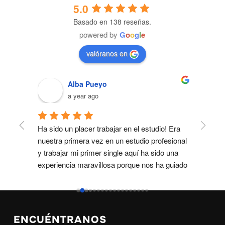
5.0
Basado en 138 reseñas.
powered by
G
o
o
g
l
e
valóranos en
Alba Pueyo
a year ago
patía. 
Ha sido un placer trabajar en el estudio! Era 
Maravi
ño 
nuestra primera vez en un estudio profesional 
profes
ejor 
y trabajar mi primer single aquí ha sido una 
as, 
experiencia maravillosa porque nos ha guiado 
una 
increíble y ha hecho que todo fuera 
 a 
muchísimo más fácil. Entendió 
perfectamente nuestra idea y no podemos 
estar más contentas del resultado final! ❤️
ENCUÉNTRANOS