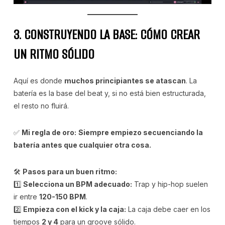
3. CONSTRUYENDO LA BASE: CÓMO CREAR
UN RITMO SÓLIDO
Aquí es donde
muchos principiantes se atascan
. La
batería es la base del beat y, si no está bien estructurada,
el resto no fluirá.
✅
Mi regla de oro:
Siempre empiezo secuenciando la
batería antes que cualquier otra cosa.
🛠
Pasos para un buen ritmo:
1️⃣
Selecciona un BPM adecuado:
Trap y hip-hop suelen
ir entre
120-150 BPM
.
2️⃣
Empieza con el kick y la caja:
La caja debe caer en los
tiempos
2 y 4
para un groove sólido.