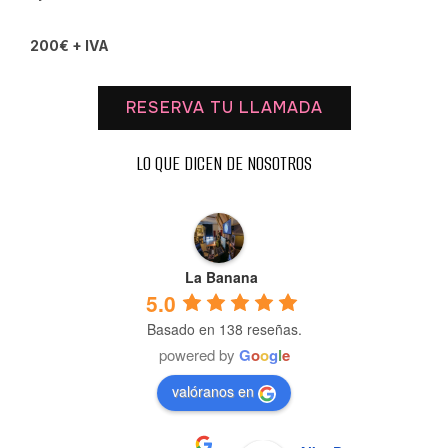
200€ + IVA
RESERVA TU LLAMADA
LO QUE DICEN DE NOSOTROS
La Banana
5.0
Basado en 138 reseñas.
powered by
G
o
o
g
l
e
valóranos en