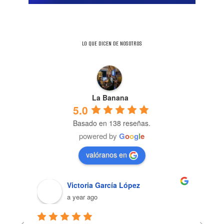
LO QUE DICEN DE NOSOTROS
La Banana
5.0
Basado en 138 reseñas.
powered by
G
o
o
g
l
e
valóranos en
Victoria García López
a year ago