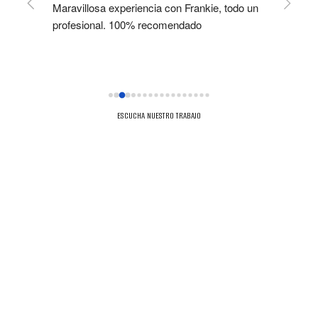
 Era 
Maravillosa experiencia con Frankie, todo un 
Franki
sional 
profesional. 100% recomendado
final p
 una 
en men
guiado 
master
mos 
ESCUCHA NUESTRO TRABAJO
! ❤️